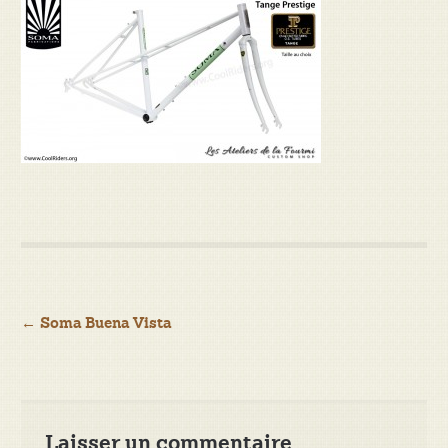
Navigation
←
Soma Buena Vista
de
l’article
Laisser un commentaire