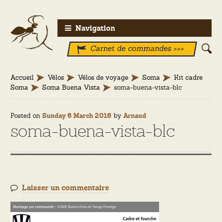
Aller
Aller
Navigation
à
au
Carnet de commandes >>>
la
contenu
navigation
Accueil
Vélos
Vélos de voyage
Soma
Kit cadre
Soma
Soma Buena Vista
soma-buena-vista-blc
Posted on
by
Sunday 6 March 2016
Arnaud
soma-buena-vista-blc
Laisser un commentaire