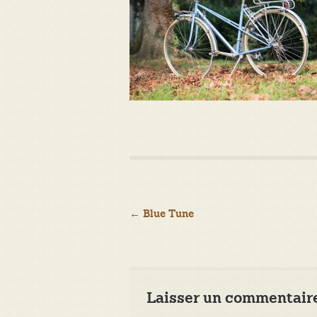
Navigation
←
Blue Tune
de
l’article
Laisser un commentair