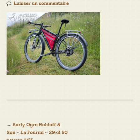
Laisser un commentaire
Navigation
←
Surly Ogre Rohloff &
Son ~ La Fourmi ~ 29×2.50
de