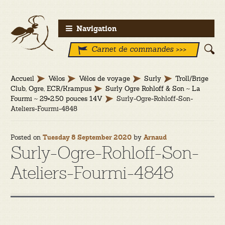
Aller
Aller
Navigation
à
au
Carnet de commandes >>>
la
contenu
navigation
Accueil
Vélos
Vélos de voyage
Surly
Troll/Brige
Club, Ogre, ECR/Krampus
Surly Ogre Rohloff & Son ~ La
Fourmi ~ 29×2.50 pouces 14V
Surly-Ogre-Rohloff-Son-
Ateliers-Fourmi-4848
Posted on
by
Tuesday 8 September 2020
Arnaud
Surly-Ogre-Rohloff-Son-
Ateliers-Fourmi-4848