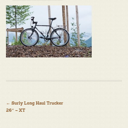
Navigation
←
Surly Long Haul Trucker
26″ – XT
de
l’article