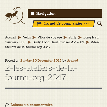
Aller
Aller
Navigation
à
au
Carnet de commandes >>>
la
contenu
navigation
Accueil
Vélos
Vélos de voyage
Surly
Long Haul
Trucker - LHT
Surly Long Haul Trucker 26″ – XT
2-les-
ateliers-de-la-fourmi-org-2347
Posted on
by
Sunday 20 December 2015
Arnaud
2-les-ateliers-de-la-
fourmi-org-2347
Laisser un commentaire