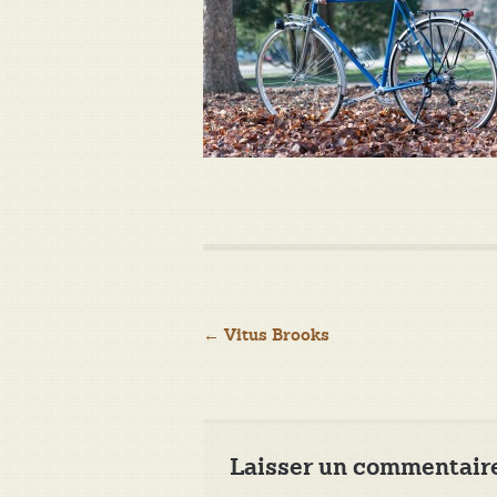
Navigation
←
Vitus Brooks
de
l’article
Laisser un commentair