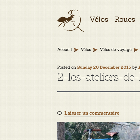
Aller
Aller
Vélos
Roues
à
au
la
contenu
navigation
Accueil
Vélos
Vélos de voyage
Posted on
by
Sunday 20 December 2015
2-les-ateliers-d
Laisser un commentaire