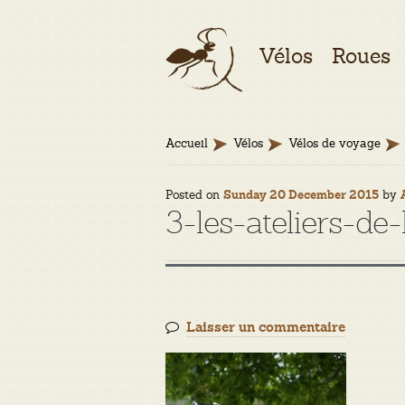
Aller
Aller
Vélos
Roues
à
au
la
contenu
navigation
Accueil
Vélos
Vélos de voyage
Posted on
by
Sunday 20 December 2015
3-les-ateliers-de
Laisser un commentaire