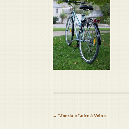
Navigation
←
Liberia « Loire à Vélo »
de