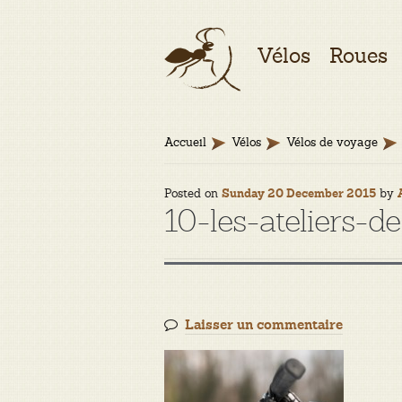
Aller
Aller
Vélos
Roues
à
au
la
contenu
navigation
Accueil
Vélos
Vélos de voyage
Posted on
by
Sunday 20 December 2015
10-les-ateliers-d
Laisser un commentaire