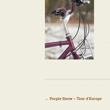
Navigation
←
Purple Snow – Tour d’Europe
de