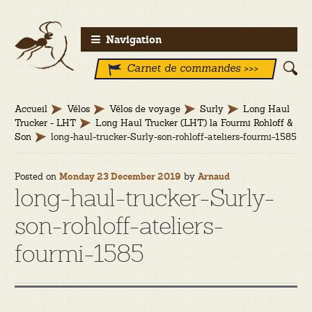
Aller
Aller
Navigation
à
au
Carnet de commandes >>>
la
contenu
navigation
Accueil
Vélos
Vélos de voyage
Surly
Long Haul
Trucker - LHT
Long Haul Trucker (LHT) la Fourmi Rohloff &
Son
long-haul-trucker-Surly-son-rohloff-ateliers-fourmi-1585
Posted on
by
Monday 23 December 2019
Arnaud
long-haul-trucker-Surly-
son-rohloff-ateliers-
fourmi-1585