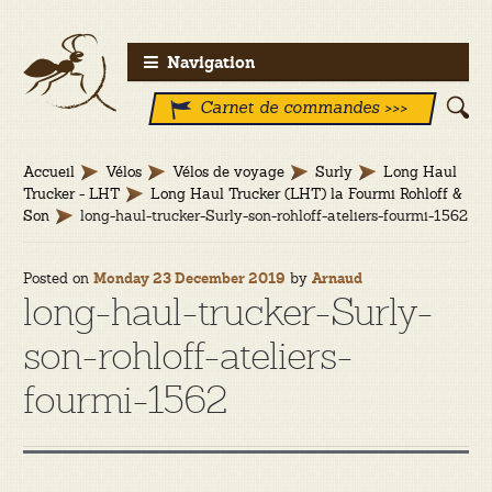
Aller
Aller
Navigation
à
au
Carnet de commandes >>>
la
contenu
navigation
Accueil
Vélos
Vélos de voyage
Surly
Long Haul
Trucker - LHT
Long Haul Trucker (LHT) la Fourmi Rohloff &
Son
long-haul-trucker-Surly-son-rohloff-ateliers-fourmi-1562
Posted on
by
Monday 23 December 2019
Arnaud
long-haul-trucker-Surly-
son-rohloff-ateliers-
fourmi-1562