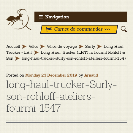
Aller
Aller
Navigation
à
au
Carnet de commandes >>>
la
contenu
navigation
Accueil
Vélos
Vélos de voyage
Surly
Long Haul
Trucker - LHT
Long Haul Trucker (LHT) la Fourmi Rohloff &
Son
long-haul-trucker-Surly-son-rohloff-ateliers-fourmi-1547
Posted on
by
Monday 23 December 2019
Arnaud
long-haul-trucker-Surly-
son-rohloff-ateliers-
fourmi-1547