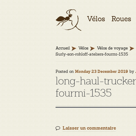
Aller
Aller
Vélos
Roues
à
au
la
contenu
navigation
Accueil
Vélos
Vélos de voyage
Surly-son-rohloff-ateliers-fourmi-1535
Posted on
by
Monday 23 December 2019
long-haul-trucker
fourmi-1535
Laisser un commentaire