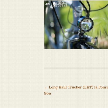
Navigation
←
Long Haul Trucker (LHT) la Four
Son
de
l’article