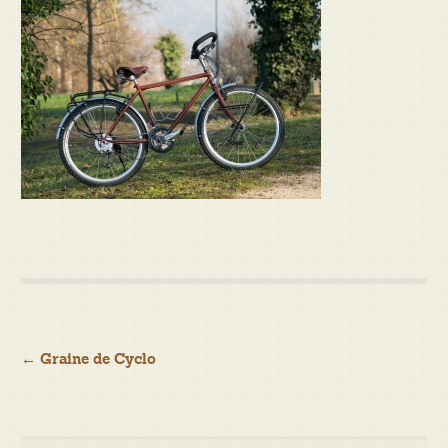
Navigation
←
Graine de Cyclo
de
l’article