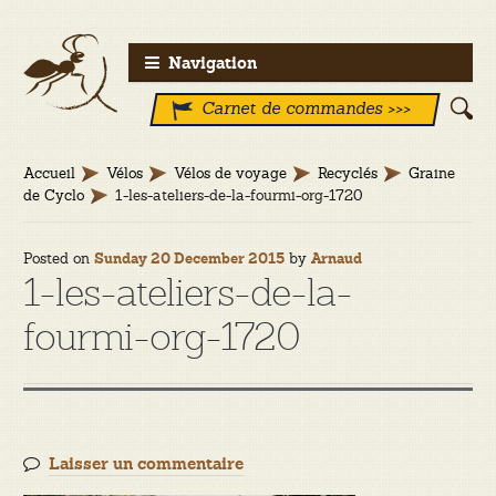
Aller
Aller
Navigation
à
au
Carnet de commandes >>>
la
contenu
navigation
Accueil
Vélos
Vélos de voyage
Recyclés
Graine
de Cyclo
1-les-ateliers-de-la-fourmi-org-1720
Posted on
by
Sunday 20 December 2015
Arnaud
1-les-ateliers-de-la-
fourmi-org-1720
Laisser un commentaire