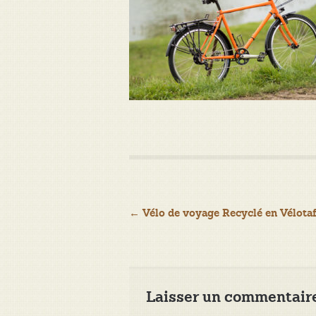
Navigation
←
Vélo de voyage Recyclé en Vélotaf
de
l’article
Laisser un commentair