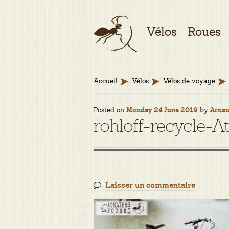
Aller
Aller
Vélos
Roues
à
au
la
contenu
navigation
Accueil
Vélos
Vélos de voyage
Posted on
by
Monday 24 June 2019
Arna
rohloff-recycle-A
Laisser un commentaire