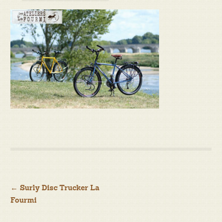
Navigation
←
Surly Disc Trucker La
Fourmi
de