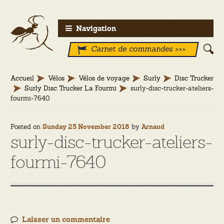
Aller
Aller
Navigation
à
au
Carnet de commandes >>>
la
contenu
navigation
Accueil
Vélos
Vélos de voyage
Surly
Disc Trucker
Surly Disc Trucker La Fourmi
surly-disc-trucker-ateliers-
fourmi-7640
Posted on
by
Sunday 25 November 2018
Arnaud
surly-disc-trucker-ateliers-
fourmi-7640
Laisser un commentaire