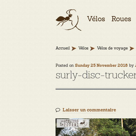
Aller
Aller
Vélos
Roues
à
au
la
contenu
navigation
Accueil
Vélos
Vélos de voyage
Posted on
by
Sunday 25 November 2018
surly-disc-trucke
Laisser un commentaire