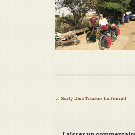
Navigation
←
Surly Disc Trucker La Fourmi
de
l’article
Laisser un commentair