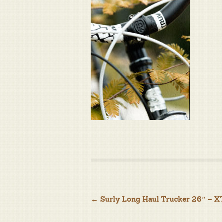
Navigation
←
Surly Long Haul Trucker 26″ – X
de