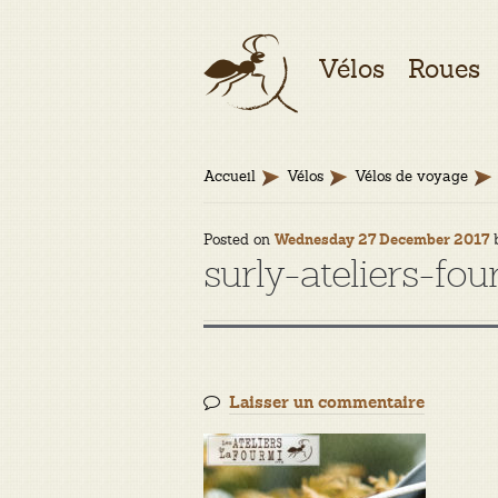
Aller
Aller
Vélos
Roues
à
au
la
contenu
navigation
Accueil
Vélos
Vélos de voyage
Posted on
Wednesday 27 December 2017
surly-ateliers-fou
Laisser un commentaire