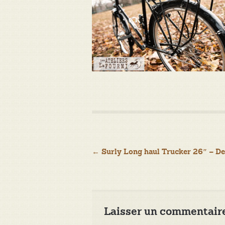
Navigation
←
Surly Long haul Trucker 26″ – D
de
l’article
Laisser un commentair