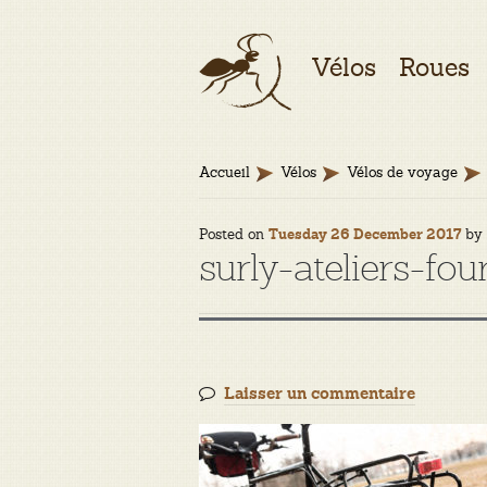
Aller
Aller
Vélos
Roues
à
au
la
contenu
navigation
Accueil
Vélos
Vélos de voyage
Posted on
b
Tuesday 26 December 2017
surly-ateliers-fo
Laisser un commentaire