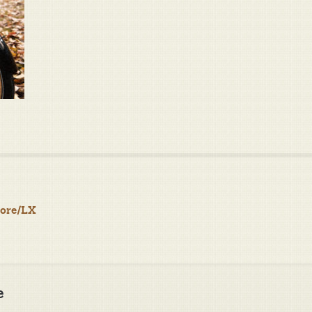
eore/LX
e