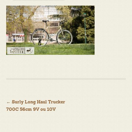
Navigation
←
Surly Long Haul Trucker
700C 56cm 9V ou 10V
de
l’article