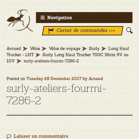
Aller
Aller
Navigation
à
au
Carnet de commandes >>>
la
contenu
navigation
Accueil
Vélos
Vélos de voyage
Surly
Long Haul
Trucker - LHT
Surly Long Haul Trucker 700C 56cm 9V ou
10V
surly-ateliers-fourmi-7286-2
Posted on
by
Tuesday 26 December 2017
Arnaud
surly-ateliers-fourmi-
7286-2
Laisser un commentaire