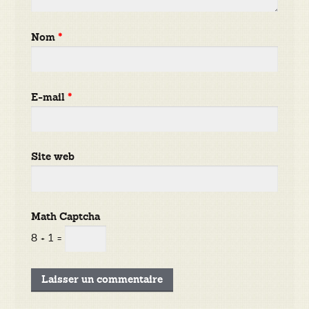
Nom
*
E-mail
*
Site web
Math Captcha
8 + 1 =