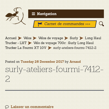
Aller
Aller
Navigation
à
au
Carnet de commandes >>>
la
contenu
navigation
Accueil
Vélos
Vélos de voyage
Surly
Long Haul
Trucker - LHT
Vélo de voyage 700c : Surly Long Haul
Trucker La Fourmi XT 10V
surly-ateliers-fourmi-7412-2
Posted on
by
Tuesday 26 December 2017
Arnaud
surly-ateliers-fourmi-7412-
2
Laisser un commentaire