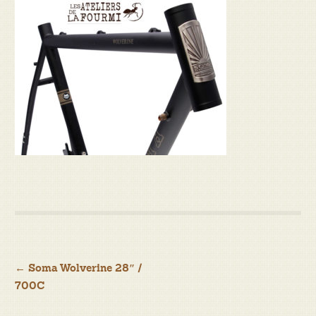
Navigation
←
Soma Wolverine 28″ /
700C
de