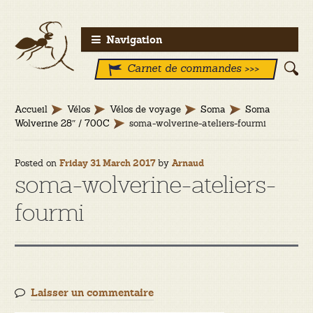
Aller
Aller
Navigation
à
au
Carnet de commandes >>>
la
contenu
navigation
Accueil
Vélos
Vélos de voyage
Soma
Soma
Wolverine 28″ / 700C
soma-wolverine-ateliers-fourmi
Posted on
by
Friday 31 March 2017
Arnaud
soma-wolverine-ateliers-
fourmi
Laisser un commentaire