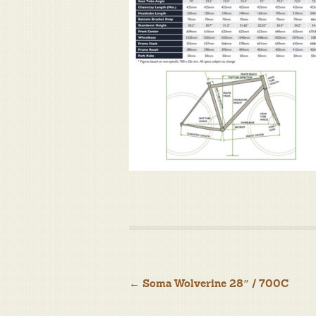
Navigation
←
Soma Wolverine 28″ / 700C
de