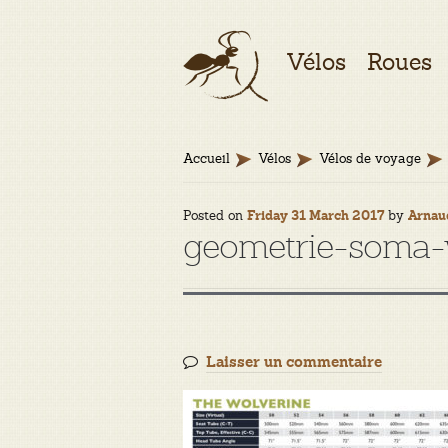
Aller
Aller
Vélos
Roues
à
au
la
contenu
navigation
Accueil
Vélos
Vélos de voyage
Posted on
by
Friday 31 March 2017
Arnau
geometrie-soma-w
Laisser un commentaire