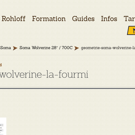
Rohloff
Formation
Guides
Infos
Tar
Soma
Soma Wolverine 28″ / 700C
geometrie-soma-wolverine-l
d
olverine-la-fourmi