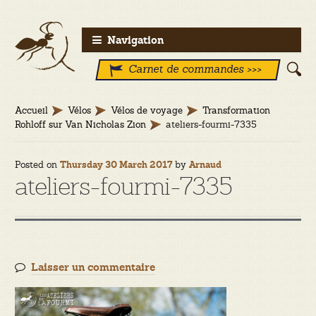
Aller
Aller
Navigation
à
au
Carnet de commandes >>>
la
contenu
navigation
Accueil
Vélos
Vélos de voyage
Transformation
Rohloff sur Van Nicholas Zion
ateliers-fourmi-7335
Posted on
by
Thursday 30 March 2017
Arnaud
ateliers-fourmi-7335
Laisser un commentaire