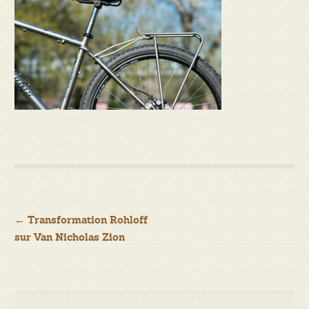
Navigation
←
Transformation Rohloff
sur Van Nicholas Zion
de
l’article