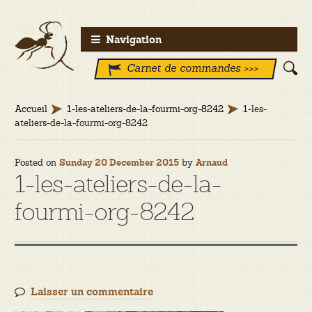
Aller
Aller
Navigation
à
au
Carnet de commandes >>>
la
contenu
navigation
Accueil
1-les-ateliers-de-la-fourmi-org-8242
1-les-
ateliers-de-la-fourmi-org-8242
Posted on
by
Sunday 20 December 2015
Arnaud
1-les-ateliers-de-la-
fourmi-org-8242
Laisser un commentaire