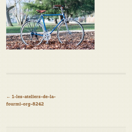
Navigation
←
1-les-ateliers-de-la-
fourmi-org-8242
de
l’article