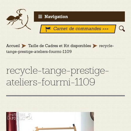
Aller
Aller
Navigation
à
au
Carnet de commandes >>>
la
contenu
navigation
Accueil
Taille de Cadres et Kit disponibles
recycle-
tange-prestige-ateliers-fourmi-1109
recycle-tange-prestige-
ateliers-fourmi-1109