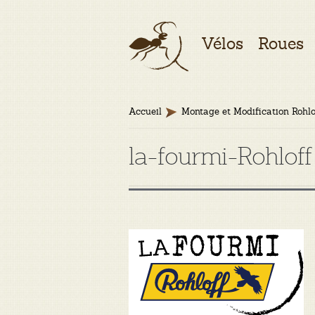
Aller
Aller
Vélos
Roues
à
au
la
contenu
navigation
Accueil
Montage et Modification Rohlo
la-fourmi-Rohloff