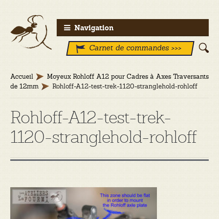
Aller
Aller
Navigation
à
au
Carnet de commandes >>>
la
contenu
navigation
Accueil
Moyeux Rohloff A12 pour Cadres à Axes Traversants
de 12mm
Rohloff-A12-test-trek-1120-stranglehold-rohloff
Rohloff-A12-test-trek-
1120-stranglehold-rohloff