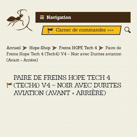
Aller
Aller
Navigation
à
au
Carnet de commandes >>>
la
contenu
navigation
Accueil
Hope Shop
Freins HOPE Tech 4
Paire de
Freins Hope Tech 4 (Tech4) V4 ~ Noir avec Durites aviation
(Avant + Arrière)
PAIRE DE FREINS HOPE TECH 4
(TECH4) V4 ~ NOIR AVEC DURITES
AVIATION (AVANT + ARRIÈRE)