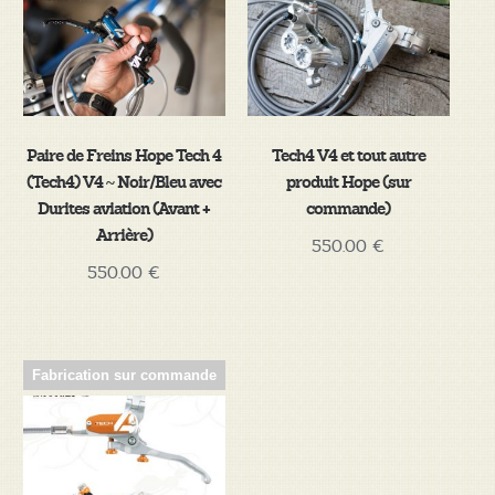
Paire de Freins Hope Tech 4
Tech4 V4 et tout autre
(Tech4) V4 ~ Noir/Bleu avec
produit Hope (sur
Durites aviation (Avant +
commande)
Arrière)
550.00
€
550.00
€
Fabrication sur commande