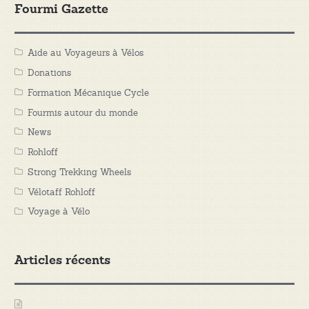
Fourmi Gazette
de
Freins
Hope
Aide au Voyageurs à Vélos
Tech
Donations
4
(Tech4)
Formation Mécanique Cycle
V4
Fourmis autour du monde
~
News
Noir
Rohloff
avec
Strong Trekking Wheels
Durites
aviation
Vélotaff Rohloff
(Avant
Voyage à Vélo
+
Arrière)
Articles récents