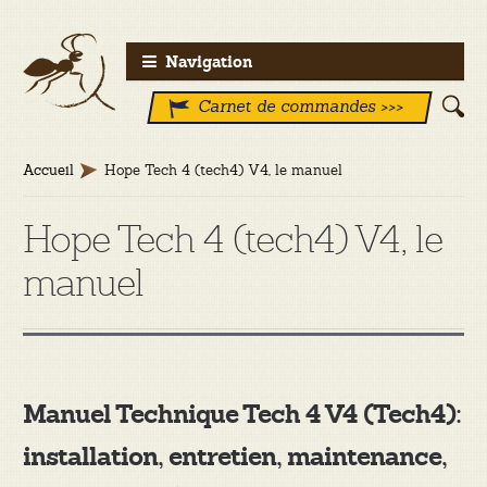
Aller
Aller
Navigation
à
au
Carnet de commandes >>>
la
contenu
navigation
Accueil
Hope Tech 4 (tech4) V4, le manuel
Hope Tech 4 (tech4) V4, le
manuel
Manuel Technique Tech 4 V4 (Tech4):
installation, entretien, maintenance,