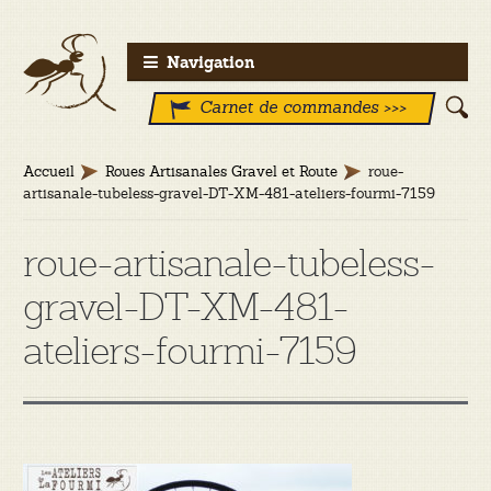
Aller
Aller
Navigation
à
au
Carnet de commandes >>>
la
contenu
navigation
Accueil
Roues Artisanales Gravel et Route
roue-
artisanale-tubeless-gravel-DT-XM-481-ateliers-fourmi-7159
roue-artisanale-tubeless-
gravel-DT-XM-481-
ateliers-fourmi-7159