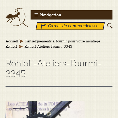
Aller
Aller
Navigation
à
au
Carnet de commandes >>>
la
contenu
navigation
Accueil
Renseignements à fournir pour votre montage
Rohloff
Rohloff-Ateliers-Fourmi-3345
Rohloff-Ateliers-Fourmi-
3345