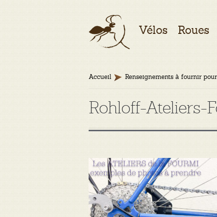
Aller
Aller
Vélos
Roues
à
au
la
contenu
navigation
Accueil
Renseignements à fournir pour
Rohloff-Ateliers