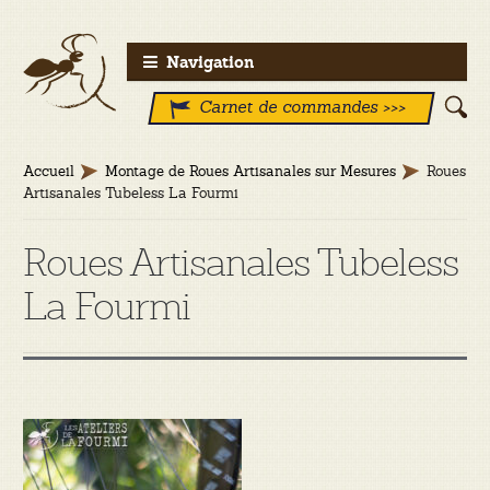
Aller
Aller
Navigation
à
au
Carnet de commandes >>>
la
contenu
navigation
Accueil
Montage de Roues Artisanales sur Mesures
Roues
Artisanales Tubeless La Fourmi
Roues Artisanales Tubeless
La Fourmi