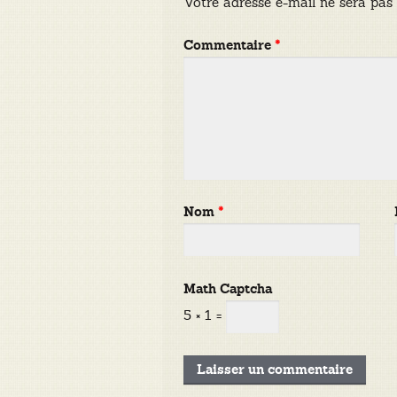
Votre adresse e-mail ne sera pas 
Commentaire
*
Nom
*
Math Captcha
5 × 1 =