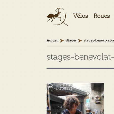
Aller
Aller
Vélos
Roues
à
au
la
contenu
navigation
Accueil
Stages
stages-benevolat-a
stages-benevolat