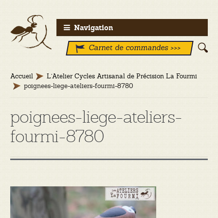
Aller
Aller
Navigation
à
au
Carnet de commandes >>>
la
contenu
navigation
Accueil
L’Atelier Cycles Artisanal de Précision La Fourmi
poignees-liege-ateliers-fourmi-8780
poignees-liege-ateliers-
fourmi-8780