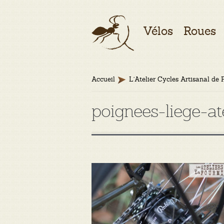
Aller
Aller
Vélos
Roues
à
au
la
contenu
navigation
Accueil
L’Atelier Cycles Artisanal de 
poignees-liege-at