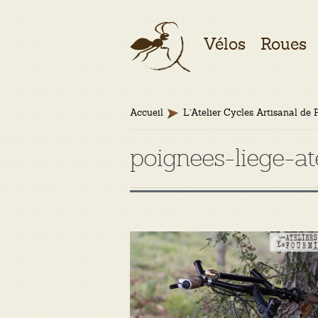
Aller
Aller
Vélos
Roues
à
au
la
contenu
navigation
Accueil
L’Atelier Cycles Artisanal de 
poignees-liege-at