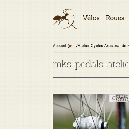
Aller
Aller
Vélos
Roues
à
au
la
contenu
navigation
Accueil
L’Atelier Cycles Artisanal de 
mks-pedals-ateli