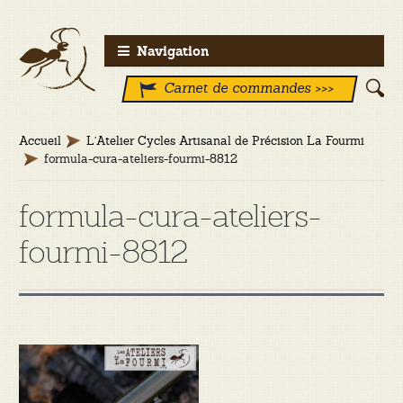
Aller
Aller
Navigation
à
au
Carnet de commandes >>>
la
contenu
navigation
Accueil
L’Atelier Cycles Artisanal de Précision La Fourmi
formula-cura-ateliers-fourmi-8812
formula-cura-ateliers-
fourmi-8812