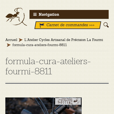
Aller
Aller
Navigation
à
au
Carnet de commandes >>>
la
contenu
navigation
Accueil
L’Atelier Cycles Artisanal de Précision La Fourmi
formula-cura-ateliers-fourmi-8811
formula-cura-ateliers-
fourmi-8811