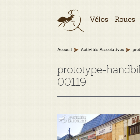
Aller
Aller
Vélos
Roues
à
au
la
contenu
navigation
Accueil
Activités Associatives
pro
prototype-handbi
00119