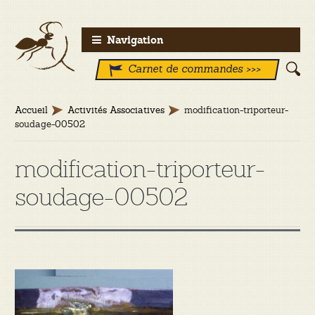
Aller
Aller
Navigation
à
au
Carnet de commandes >>>
la
contenu
navigation
Accueil
Activités Associatives
modification-triporteur-
soudage-00502
modification-triporteur-
soudage-00502