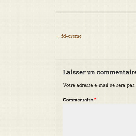
Navigation
←
fd-creme
de
l’article
Laisser un commentair
Votre adresse e-mail ne sera pas 
Commentaire
*