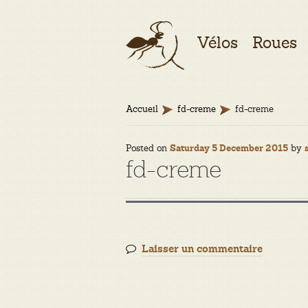
Aller
Aller
Vélos
Roues
à
au
la
contenu
navigation
Accueil
fd-creme
fd-creme
Posted on
by
Saturday 5 December 2015
fd-creme
Laisser un commentaire