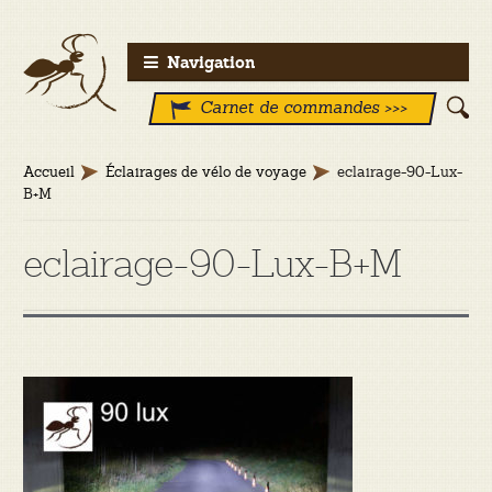
Aller
Aller
Navigation
à
au
Carnet de commandes >>>
la
contenu
navigation
Accueil
Éclairages de vélo de voyage
eclairage-90-Lux-
B+M
eclairage-90-Lux-B+M