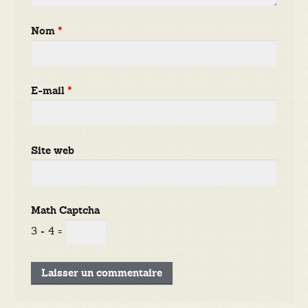
Nom
*
E-mail
*
Site web
Math Captcha
3 + 4 =