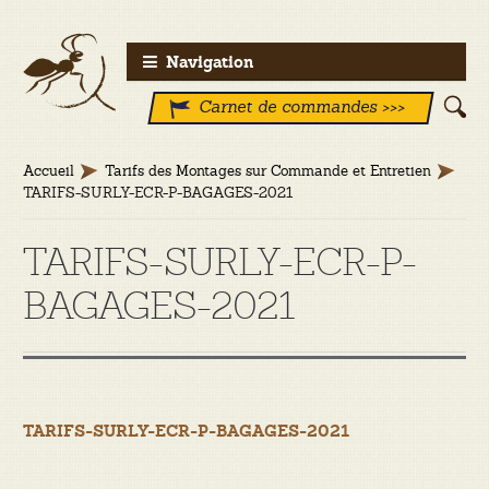
Aller
Aller
Navigation
à
au
Carnet de commandes >>>
la
contenu
navigation
Accueil
Tarifs des Montages sur Commande et Entretien
TARIFS-SURLY-ECR-P-BAGAGES-2021
TARIFS-SURLY-ECR-P-
BAGAGES-2021
TARIFS-SURLY-ECR-P-BAGAGES-2021