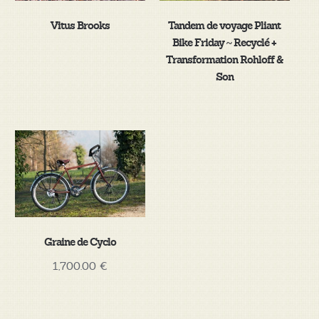
Vitus Brooks
Tandem de voyage Pliant
Bike Friday ~ Recyclé +
Transformation Rohloff &
Son
Graine de Cyclo
1,700.00
€