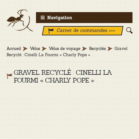
Aller
Aller
Navigation
à
au
Carnet de commandes >>>
la
contenu
navigation
Accueil
Vélos
Vélos de voyage
Recyclés
Gravel
Recyclé : Cinelli La Fourmi « Charly Pope »
GRAVEL RECYCLÉ : CINELLI LA
FOURMI « CHARLY POPE »