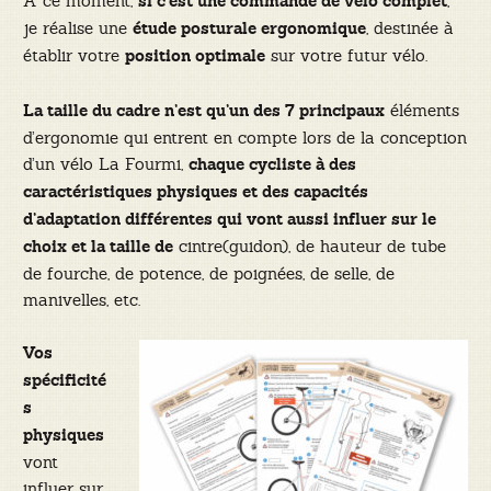
À ce moment,
,
si c’est une commande de vélo complet
je réalise une
, destinée à
étude posturale ergonomique
établir votre
sur votre futur vélo.
position optimale
éléments
La taille du cadre n’est qu’un des 7 principaux
d’ergonomie qui entrent en compte lors de la conception
d’un vélo La Fourmi,
chaque cycliste à des
caractéristiques physiques et des capacités
d’adaptation différentes qui vont aussi influer sur le
cintre(guidon), de hauteur de tube
choix et la taille de
de fourche, de potence, de poignées, de selle, de
manivelles, etc.
Vos
spécificité
s
physiques
vont
influer sur