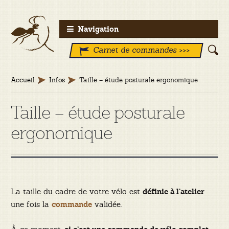
Aller
Aller
Navigation
à
au
Carnet de commandes >>>
la
contenu
navigation
Accueil
Infos
Taille – étude posturale ergonomique
Taille – étude posturale
ergonomique
La taille du cadre de votre vélo est
définie à l’atelier
une fois la
validée.
commande