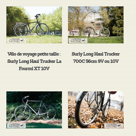
Vélo de voyage petite taille :
Surly Long Haul Trucker
Surly Long Haul Trucker La
700C 56cm 9V ou 10V
Fourmi XT 10V