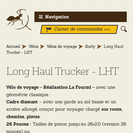
Aller
Aller
Navigation
à
au
Carnet de commandes >>>
la
contenu
navigation
Accueil
Vélos
Vélos de voyage
Surly
Long Haul
Trucker - LHT
Long Haul Trucker - LHT
avec une
Vélo de voyage ~ Réalisation La Fourmi ~
géométrie classique :
– avec une garde au sol basse et un
Cadre diamant
arrière allongé, conçut pour voyager chargé
sur route,
.
chemins, pistes
Tailles de pneus jusqu’au 26×2.0 (version 26
26 Pouces :
pouces) ou