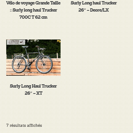
Vélo de voyage Grande Taille
Surly Long haul Trucker
:: Surly long haul Trucker
26″ – Deore/LX
700C T 62 cm
Surly Long Haul Trucker
26″ – XT
Trié
7 résultats affichés
du